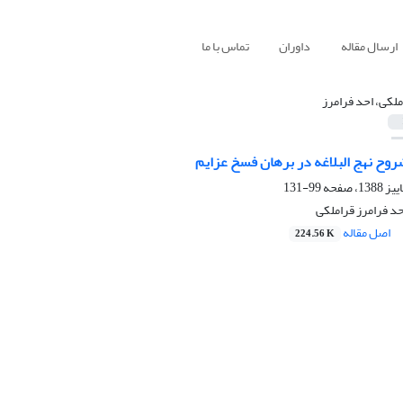
ارسال مقاله
داوران
تماس با ما
ملکی، احد فرامرز
روح نهج البلاغه در برهان فسخ عزایم
99-131
حد فرامرز قراملکی
اصل مقاله
224.56 K