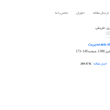
ارسال مقاله
داوران
تماس با ما
ری، علی‌نقی
اه علم مدیریت
149-173
اصل مقاله
269.47 K