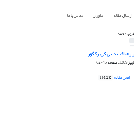
ارسال مقاله
داوران
تماس با ما
ری، محمد
ر رهیافت دینی کی‌یرکگور
45-62
اصل مقاله
190.2 K