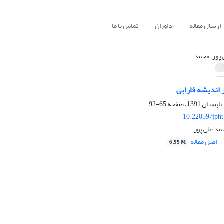
ارسال مقاله
داوران
تماس با ما
 پور، محمد
 اندیشه فارابی
65-92
10.22059/jph
د علی پور
اصل مقاله
6.99 M