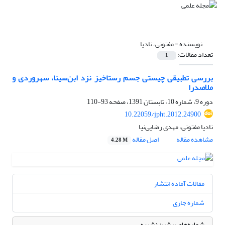
نویسنده =
مفتونی، نادیا
تعداد مقالات:
1
بررسی تطبیقی چیستی جسم رستاخیز نزد ابن‌سینا، سهروردی و
ملاصدرا
دوره 9، شماره 10، تابستان 1391، صفحه
93-110
10.22059/jpht.2012.24900
نادیا مفتونی، مهدی رضایی‌نیا
مشاهده مقاله
اصل مقاله
4.28 M
مقالات آماده انتشار
شماره جاری
شماره‌های پیشین نشریه