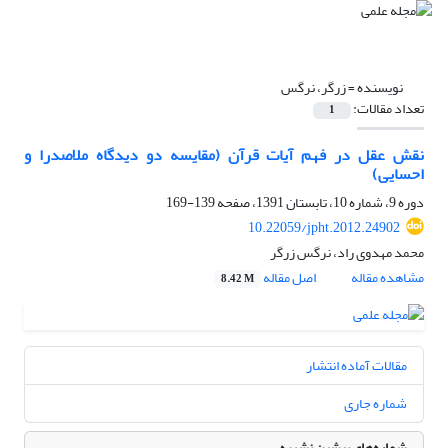
نویسنده =
زرگر، نرگس
تعداد مقالات:
1
نقش عقل در فهم آیات قرآن (مقایسه دو دیدگاه ملاصدرا و
احسایی)
دوره 9، شماره 10، تابستان 1391، صفحه
139-169
10.22059/jpht.2012.24902
محمد مهدوی راد، نرگس زرگر
مشاهده مقاله
اصل مقاله
8.42 M
مقالات آماده انتشار
شماره جاری
شماره‌های پیشین نشریه