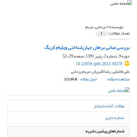
نویسنده =
یزدانی، مریم
تعداد مقالات:
1
بررسی مبانی برهان جهان‌شناختی ویلیام کریگ
دوره 9، شماره 2، پاییز 1391، صفحه
29-52
10.22059/jpht.2012.30278
علی فاضلی، رضا اکبریان، مریم یزدانی
مشاهده مقاله
اصل مقاله
323.06 K
مقالات آماده انتشار
شماره جاری
شماره‌های پیشین نشریه