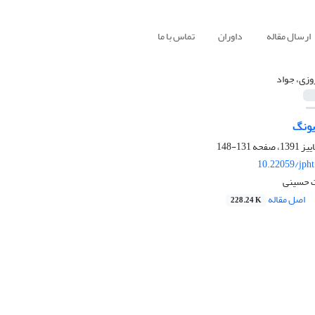
ارسال مقاله
داوران
تماس با ما
وزی، جواد
یونگ
131-148
10.22059/jph
ت حسینی
اصل مقاله
228.24 K