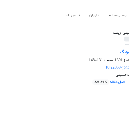
ارسال مقاله
داوران
تماس با ما
نی، زینت
یونگ
131-148
10.22059/jph
ت حسینی
اصل مقاله
228.24 K