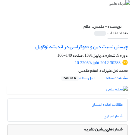
نویسنده =
مقدس، اعظم
تعداد مقالات:
1
چیستی نسبت دین و دموکراسی در اندیشه توکویل
دوره 9، شماره 2، پاییز 1391، صفحه
149-166
10.22059/jpht.2012.30283
محمد لعل علیزاده، اعظم مقدس
مشاهده مقاله
اصل مقاله
248.28 K
مقالات آماده انتشار
شماره جاری
شماره‌های پیشین نشریه