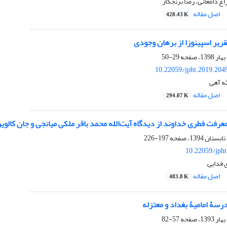
 دامغانی، رضا برنجکار
اصل مقاله
428.43 K
قریر اسپینوزا از برهان وجودی
29-50
10.22059/jpht.2019.204
ه آهی
اصل مقاله
294.07 K
رفت فطری خداوند از دیدگاه آیت‌الله محمد باقر ملکی میانجی و جان کالوی
197-226
10.22059/jph
 فدایی
اصل مقاله
483.8 K
رسۀ امامیۀ بغداد و معتزله
57-82