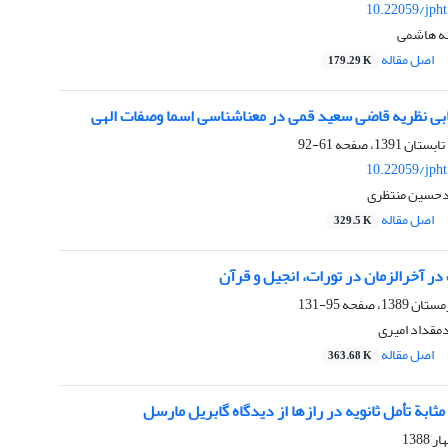
10.22059/jph
نه هاشمی
اصل مقاله
179.29 K
ابی نظریه قاضی سعید قمی در معناشناسی اسما وصفات الهی
61-92
10.22059/jph
دحسین منتظری
اصل مقاله
329.5 K
ر آخرالزمان در تورات، انجیل و قرآن
95-131
مقداد امیری
اصل مقاله
363.68 K
مثابة تأمل ثانویه در رازها از دیدگاه گابریل مارسل