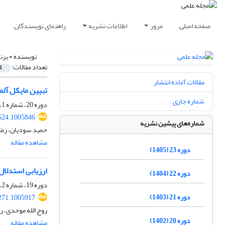
صفحه اصلی
مرور
اطلاعات نشریه
راهنمای نویسندگان
نویسنده =
برن
تعداد مقالات:
1
مقالات آماده انتشار
تبیین مایکل آلم
شماره جاری
دوره 20، شماره 1، بهار 1402، صفحه
524.1005846
شماره‌های پیشین نشریه
حمید سودیان، رضا 
مشاهده مقاله
دوره 23 (1405)
ارزیابی استدلال 
دوره 22 (1404)
دوره 19، شماره 2، تابستان 1401، صفحه
دوره 21 (1403)
271.1005917
روح الله موحدی، ر
دوره 20 (1402)
مشاهده مقاله