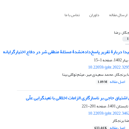
ارسال مقاله
داوران
تماس با ما
جکار، رضا
1
یدا دربارۀ تقریر پاسخ‌داده‌نشدۀ مسئلۀ منطقی شر در دفاع اختیارگرایانه
1-15
10.22059/jpht.2022.329
برنجکار، محمد سعیدی مهر، میثم توکلی بینا
اصل مقاله
1.09 M
اشتیاق حاجی بر ناسازگاری الزامات اخلاقی با تعین‏گرایی علّی
201-221
10.22059/jpht.2022.346
ضا برنجکار
اصل مقاله
633.44 K