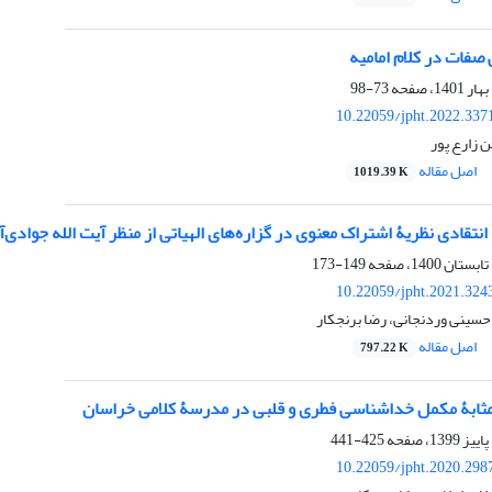
 صفات در کلام امامیه
73-98
10.22059/jpht.2022.337
 زارع پور
اصل مقاله
1019.39 K
نتقادی نظریۀ اشتراک معنوی در گزاره‌های الهیاتی از منظر آیت الله جوادی‌آ
149-173
10.22059/jpht.2021.324
ینی وردنجانی، رضا برنجکار
اصل مقاله
797.22 K
‌مثابۀ مکمل خداشناسی فطری و قلبی در مدرسۀ کلامی خراسان
425-441
10.22059/jpht.2020.298