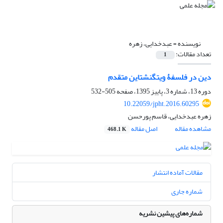
نویسنده =
عبدخدایی، زهره
تعداد مقالات:
1
دین در فلسفۀ ویتگنشتاین متقدم
دوره 13، شماره 3، پاییز 1395، صفحه
505-532
10.22059/jpht.2016.60295
زهره عبدخدایی، قاسم پورحسن
مشاهده مقاله
اصل مقاله
468.1 K
مقالات آماده انتشار
شماره جاری
شماره‌های پیشین نشریه