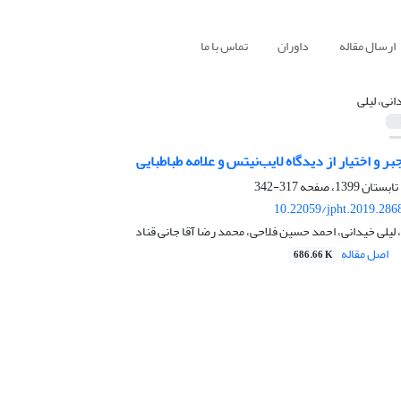
ارسال مقاله
داوران
تماس با ما
انی، لیلی
ر و اختیار از دیدگاه لایب‌نیتس و علامه طباطبایی
317-342
10.22059/jpht.2019.286
یلی خیدانی، احمد حسین فلاحی، محمد رضا آقا جانی قناد
اصل مقاله
686.66 K