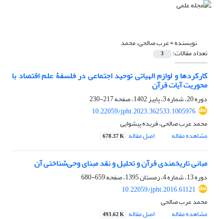
نویسنده =
عرب صالحی، محمد
تعداد مقالات:
3
کارکردها و لوازم الهیاتی توحید اجتماعی در فلسفۀ علم اقتصاد با
محوریت آیات قرآن
دوره 20، شماره 3، پاییز 1402، صفحه
217-230
10.22059/jpht.2023.362533.1005976
محمد عرب صالحی، فریده پیشوایی
مشاهده مقاله
اصل مقاله
678.37 K
مبانی تاریخمندی قرآن و تحلیل و نقد مبنای وحی‌شناختی آن
دوره 13، شماره 4، زمستان 1395، صفحه
659-680
10.22059/jpht.2016.61121
محمد عرب صالحی
مشاهده مقاله
اصل مقاله
493.62 K