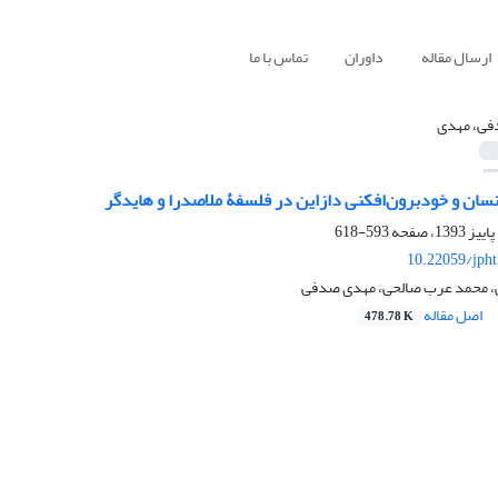
ارسال مقاله
داوران
تماس با ما
ی، مهدی
ان و خودبرون‌افکنی دازاین در فلسفۀ ملاصدرا و هایدگر
593-618
10.22059/jph
ی، محمد عرب صالحی، مهدی صدفی
اصل مقاله
478.78 K