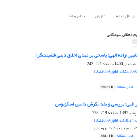
ارسال مقاله
داوران
تماس با ما
م دهقان سیمکانی
غییر اراده الهی؛ پاسخی بر مبنای اخلاق دینی فضیلت‌گرا
221-242
10.22059/jpht.2021.309
اصل مقاله
724.39 K
امر الهی؛ بررسی و نقد نگرش دانس اسکوتوس
719-738
10.22059/jpht.2018.245
انی، مریم خوشدل روحانی
اصل مقاله
468.11 K