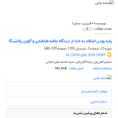
نویسنده =
فرزین، سمیرا
تعداد مقالات:
1
پایه بودن اعتقاد به خدا از دیدگاه علامه طباطبایی و آلوین پلانتینگا
دوره 13، شماره 2، تابستان 1395، صفحه
329-348
10.22059/jpht.2016.59283
سمیرا فرزین، رضا اکبریان، سید محمدعلی حجتی
مشاهده مقاله
اصل مقاله
693.26 K
مقالات آماده انتشار
شماره جاری
شماره‌های پیشین نشریه