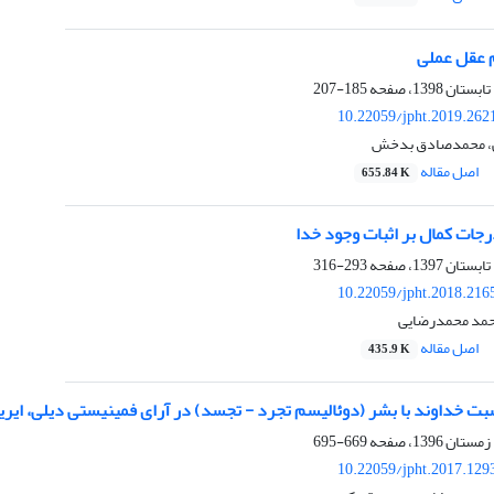
م عقل عملی
185-207
10.22059/jpht.2019.262
، محمدصادق بدخش
اصل مقاله
655.84 K
جات کمال بر اثبات وجود خدا
293-316
10.22059/jpht.2018.216
محمد محمدرضایی
اصل مقاله
435.9 K
بت خداوند با بشر (دوئالیسم تجرد - تجسد) در آرای فمینیستی دیلی، ایری
669-695
10.22059/jpht.2017.129