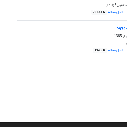
عقیل فولادی
اصل مقاله
201.84 K
 وجود
اصل مقاله
194.6 K