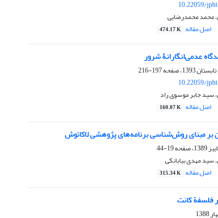
10.22059/jph
 محمد محمدرضایی
اصل مقاله
474.17 K
گاه عدمی‌انگارانۀ شرور
197-216
10.22059/jph
سید جابر موسوی راد
اصل مقاله
160.07 K
ن بر مبنای روش‌شناسی برنامه‌های پژوهشی لاکاتوش
19-44
سید مهدی بیابانکی
اصل مقاله
315.34 K
ر فلسفة کانت