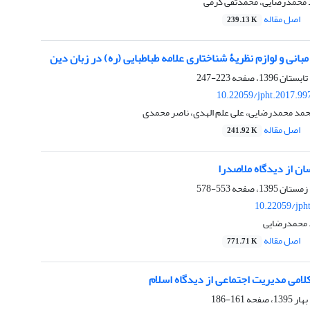
 محمدرضایی، محمدتقی کرمی
اصل مقاله
239.13 K
بانی و لوازم نظریۀ شناختاری علامه طباطبایی (ره) در زبان دین
223-247
10.22059/jpht.2017.99
حمد محمدرضایی، علی علم الهدی، ناصر محمدی
اصل مقاله
241.92 K
ان از دیدگاه ملاصدرا
553-578
10.22059/jph
د محمدرضایی
اصل مقاله
771.71 K
لامی مدیریت اجتماعی از دیدگاه اسلام
161-186