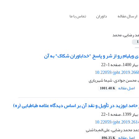
ارسال مقاله
داوران
تماس با ما
د رضایی، محمد
1
ویلیام رو از شر و پاسخ "خداباوران شکاک" به آن
1-22
10.22059/jpht.2019.266
 محسن جوادی، شیما شهریاری
اصل مقاله
1001.48 K
امد ابوزید در تأویل و نقد آن بر اساس دیدگاه علامه طباطبایی (ره)
1-22
10.22059/jpht.2019.261
مد محمد رضایی، علی اله‌بداشتی
اصل مقاله
896.35 K