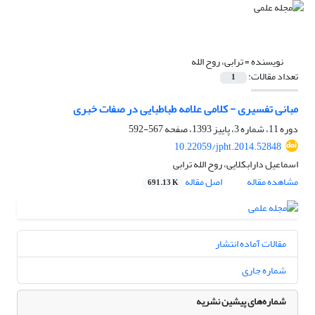
نویسنده =
ترابی، روح الله
تعداد مقالات:
1
مبانی تفسیری - کلامی علامه طباطبایی در صفات خبری
دوره 11، شماره 3، پاییز 1393، صفحه
567-592
10.22059/jpht.2014.52848
اسماعیل دارابکلایی، روح الله ترابی
مشاهده مقاله
اصل مقاله
691.13 K
مقالات آماده انتشار
شماره جاری
شماره‌های پیشین نشریه