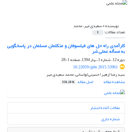
نویسنده =
سعیدی مهر، محمد
تعداد مقالات:
1
کارآمدی راه حل های فیلسوفان و متکلمان مسلمان در پاسخگویی
به مسأله عملی شر
دوره 12، شماره 1، بهار 1394، صفحه
1-28
10.22059/jpht.2015.53961
سید رضا (زهیر) حسینی لواسانی، محمد سعیدی مهر
مشاهده مقاله
اصل مقاله
358.28 K
مقالات آماده انتشار
شماره جاری
شماره‌های پیشین نشریه