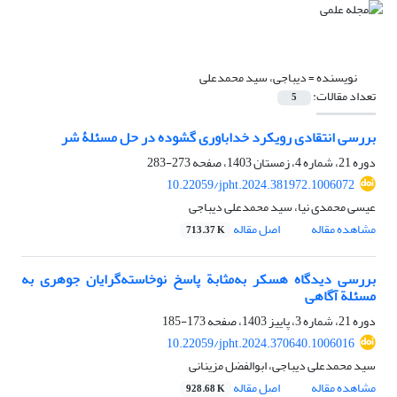
نویسنده =
دیباجی، سید محمدعلی
تعداد مقالات:
5
بررسی انتقادی رویکرد خداباوری گشوده در حل مسئلۀ شر
دوره 21، شماره 4، زمستان 1403، صفحه
273-283
10.22059/jpht.2024.381972.1006072
عیسی محمدی نیا، سید محمدعلی دیباجی
مشاهده مقاله
اصل مقاله
713.37 K
بررسی دیدگاه هسکر به‌مثابة پاسخ نوخاسته‌گرایان جوهری به
مسئلة آگاهی
دوره 21، شماره 3، پاییز 1403، صفحه
173-185
10.22059/jpht.2024.370640.1006016
سید محمدعلی دیباجی، ابوالفضل مزینانی
مشاهده مقاله
اصل مقاله
928.68 K