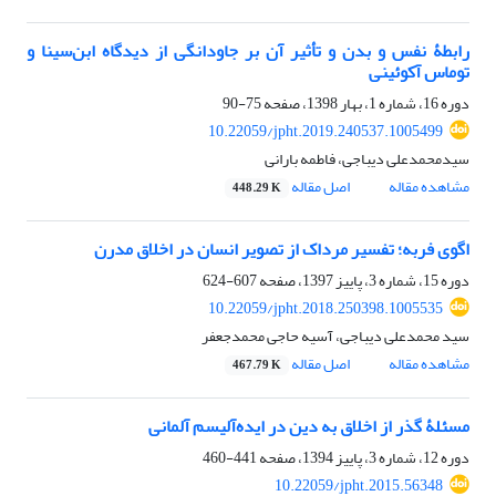
رابطۀ نفس و بدن و تأثیر آن بر جاودانگی از دیدگاه ابن‌سینا و
توماس آکوئینی
دوره 16، شماره 1، بهار 1398، صفحه
75-90
10.22059/jpht.2019.240537.1005499
سیدمحمدعلی دیباجی، فاطمه بارانی
مشاهده مقاله
اصل مقاله
448.29 K
اگوی فربه؛ تفسیر مرداک از تصویر انسان در اخلاق مدرن
دوره 15، شماره 3، پاییز 1397، صفحه
607-624
10.22059/jpht.2018.250398.1005535
سید محمدعلی دیباجی، آسیه حاجی محمدجعفر
مشاهده مقاله
اصل مقاله
467.79 K
مسئلۀ گذر از اخلاق به دین در ایده‌آلیسم آلمانی
دوره 12، شماره 3، پاییز 1394، صفحه
441-460
10.22059/jpht.2015.56348