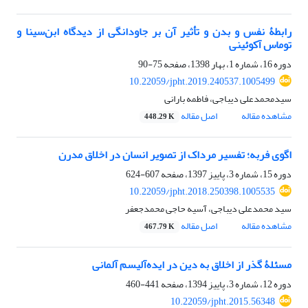
رابطۀ نفس و بدن و تأثیر آن بر جاودانگی از دیدگاه ابن‌سینا و
توماس آکوئینی
دوره 16، شماره 1، بهار 1398، صفحه
75-90
10.22059/jpht.2019.240537.1005499
سیدمحمدعلی دیباجی، فاطمه بارانی
مشاهده مقاله
اصل مقاله
448.29 K
اگوی فربه؛ تفسیر مرداک از تصویر انسان در اخلاق مدرن
دوره 15، شماره 3، پاییز 1397، صفحه
607-624
10.22059/jpht.2018.250398.1005535
سید محمدعلی دیباجی، آسیه حاجی محمدجعفر
مشاهده مقاله
اصل مقاله
467.79 K
مسئلۀ گذر از اخلاق به دین در ایده‌آلیسم آلمانی
دوره 12، شماره 3، پاییز 1394، صفحه
441-460
10.22059/jpht.2015.56348