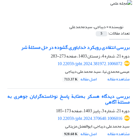
نویسنده =
دیباجی، سیدمحمدعلی
تعداد مقالات:
5
بررسی انتقادی رویکرد خداباوری گشوده در حل مسئلۀ شر
دوره 21، شماره 4، زمستان 1403، صفحه
273-283
10.22059/jpht.2024.381972.1006072
عیسی محمدی نیا، سید محمدعلی دیباجی
مشاهده مقاله
اصل مقاله
713.37 K
بررسی دیدگاه هسکر به‌مثابة پاسخ نوخاسته‌گرایان جوهری به
مسئلة آگاهی
دوره 21، شماره 3، پاییز 1403، صفحه
173-185
10.22059/jpht.2024.370640.1006016
سید محمدعلی دیباجی، ابوالفضل مزینانی
مشاهده مقاله
اصل مقاله
928.68 K