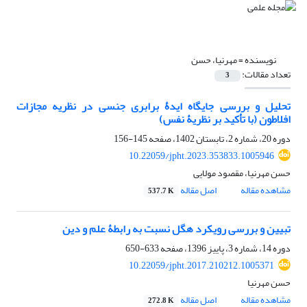
نویسنده =
مهرنیا، حسن
تعداد مقالات:
3
تحلیل و بررسی جایگاه ایدۀ برابری جنسی در نظریه مجازات
افلاطون (با تأکید بر نظریۀ نفس)
دوره 20، شماره 2، تابستان 1402، صفحه
145-156
10.22059/jpht.2023.353833.1005946
حسن مهرنیا، مقصود مولایی
مشاهده مقاله
اصل مقاله
537.7 K
تبیین و بررسی رویکرد هگل نسبت به رابطۀ علم و دین
دوره 14، شماره 3، پاییز 1396، صفحه
633-650
10.22059/jpht.2017.210212.1005371
حسن مهرنیا
مشاهده مقاله
اصل مقاله
272.8 K