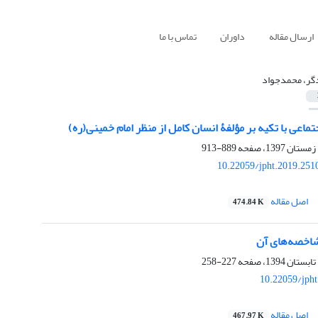
ارسال مقاله
داوران
تماس با ما
گر، محمدجواد
ماعی با تکیه بر مؤلفۀ انسان کامل از منظر امام خمینی(ره)
889-913
10.22059/jpht.2019.251
اصل مقاله
474.84 K
شاخصه‌های آن
227-258
10.22059/jph
اصل مقاله
467.97 K