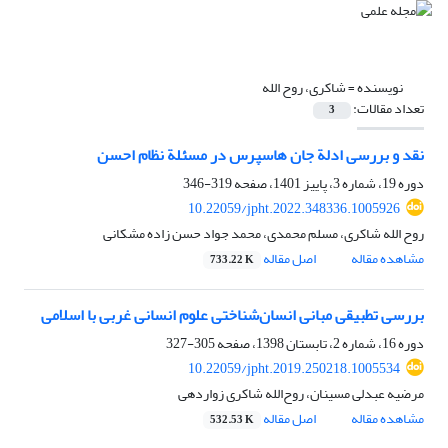
نویسنده =
شاکری، روح الله
تعداد مقالات:
3
نقد و بررسی ادلة جان هاسپرس در مسئلة نظام احسن
دوره 19، شماره 3، پاییز 1401، صفحه
319-346
10.22059/jpht.2022.348336.1005926
روح الله شاکری، مسلم محمدی، محمد جواد حسن زاده مشکانی
مشاهده مقاله
اصل مقاله
733.22 K
بررسی تطبیقی مبانی انسان‌شناختی علوم انسانی غربی با اسلامی
دوره 16، شماره 2، تابستان 1398، صفحه
305-327
10.22059/jpht.2019.250218.1005534
مرضیه عبدلی مسینان، روح‌الله شاکری زواردهی
مشاهده مقاله
اصل مقاله
532.53 K