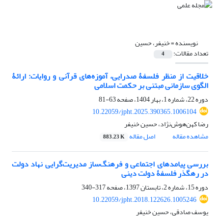
نویسنده =
خنیفر، حسین
تعداد مقالات:
4
خلاقیت از منظر فلسفۀ صدرایی، آموزه‌های قرآنی و روایات: ارائۀ
الگوی سازمانی مبتنی بر حکمت اسلامی
دوره 22، شماره 1، بهار 1404، صفحه
63-81
10.22059/jpht.2025.390365.1006104
رضا کهن‌هوش‌نژاد، حسین خنیفر
مشاهده مقاله
اصل مقاله
883.23 K
بررسی پیامدهای اجتماعی و فرهنگ‌ساز مدیریت‌گرایی نهاد دولت
در رهگذر فلسفۀ دولت دینی
دوره 15، شماره 2، تابستان 1397، صفحه
317-340
10.22059/jpht.2018.122626.1005246
یوسف صادقی، حسین خنیفر