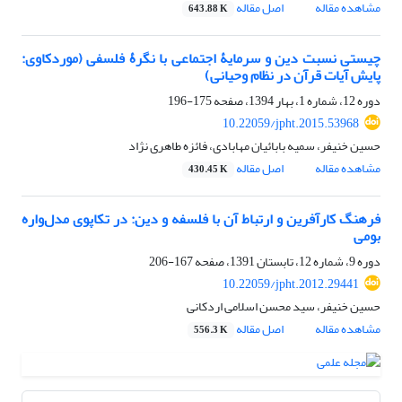
مشاهده مقاله
اصل مقاله
643.88 K
چیستی نسبت دین و سرمایۀ اجتماعی با نگرۀ فلسفی (مورد‌کاوی:
پایش آیات قرآن در نظام وحیانی)
دوره 12، شماره 1، بهار 1394، صفحه
175-196
10.22059/jpht.2015.53968
حسین خنیفر، سمیه بابائیان مهابادی، فائزه طاهری نژاد
مشاهده مقاله
اصل مقاله
430.45 K
فرهنگ کارآفرین و ارتباط آن با فلسفه و دین: در تکاپوی مدل‌واره
بومی
دوره 9، شماره 12، تابستان 1391، صفحه
167-206
10.22059/jpht.2012.29441
حسین خنیفر، سید محسن اسلامی اردکانی
مشاهده مقاله
اصل مقاله
556.3 K