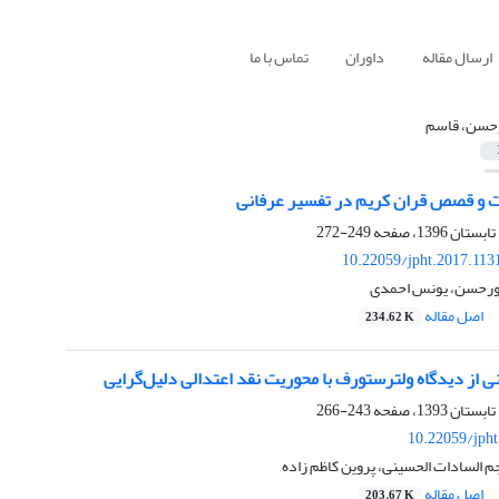
ارسال مقاله
داوران
تماس با ما
حسن، قاسم
 و قصص قران کریم در تفسیر عرفانی
249-272
10.22059/jpht.2017.113
 پورحسن، یونس احمدی
اصل مقاله
234.62 K
نی از دیدگاه ولترستورف با محوریت نقد اعتدالی دلیل‌گرایی
243-266
10.22059/jph
 السادات الحسینی، پروین کاظم زاده
اصل مقاله
203.67 K