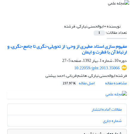
نویسنده =
ابوالحسنی نیارکی، فرشته
تعداد مقالات:
1
مفهوم سازی استاد مطهری از وحی: از تحویلی¬نگری تا جامع¬نگری، و
ارتباط آن با فطرت و ایمان
دوره 10، شماره 1، بهار 1392، صفحه
5-27
10.22059/jpht.2013.35066
فرشته ابوالحسنی نیارکی، هاشم قربانی، احمد بهشتی
مشاهده مقاله
اصل مقاله
237.97 K
مقالات آماده انتشار
شماره جاری
شماره‌های پیشین نشریه