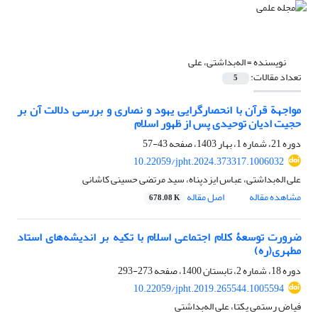
نویسنده =
اله‌بداشتی، علی
تعداد مقالات:
5
مواجهة قرآن با انحصارگرایی یهود و نصاری و بررسی دلالت آن بر
حجیت ادیان توحیدی پس از ظهور اسلام
دوره 21، شماره 1، بهار 1403، صفحه
43-57
10.22059/jpht.2024.373317.1006032
علی اله‌بداشتی، عباس ایزدپناه، سید مرتضی حسینی کاشانی
مشاهده مقاله
اصل مقاله
678.08 K
ضرورت توسعۀ کلام اجتماعی اسلام با تکیه بر اندیشه‌های استاد
مطهری(ره)
دوره 18، شماره 2، تابستان 1400، صفحه
273-293
10.22059/jpht.2019.265544.1005594
فیاض رستمی یکتا، علی اله‌بداشتی