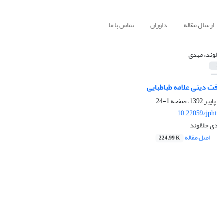
ارسال مقاله
داوران
تماس با ما
لوند، مهدی
ت دینی علامه طباطبایی
1-24
10.22059/jph
ی جلالوند
اصل مقاله
224.99 K