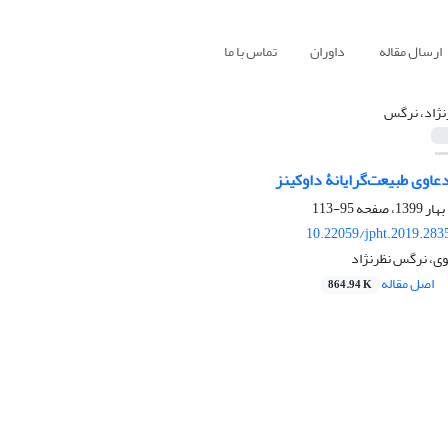
ارسال مقاله
داوران
تماس با ما
نژاد، نرگس
عاوی طبیعت‌گرایانۀ داوکینز
95-113
10.22059/jpht.2019.283
ی، نرگس نظرنژاد
اصل مقاله
864.94 K