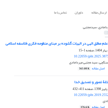
ارسال مقاله
داوران
تماس با ما
دامادی، سیدمجتبی
لم مطلق الهی در الهیات گشوده بر مبنای منظومه فکری فلاسفه اسلامی
1-15
10.22059/jpht.2025.387
 سنگچی، سید مجتبی میردامادی
اصل مقاله
563.08 K
لۀ تصور و تصدیق خدا
411-432
10.22059/jpht.2019.255
ادی
اصل مقاله
376.6 K