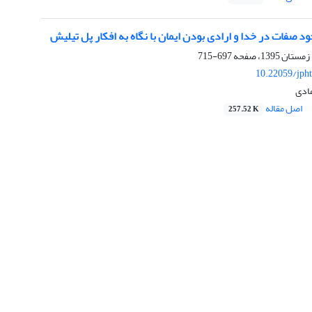
د صفات در خدا و ارادی بودن ایمان با نگاه به افکار پل تیلیش
697-715
10.22059/jph
ادی
اصل مقاله
257.52 K