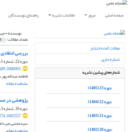
صفحه اصلی
مرور
اطلاعات نشریه
راهنمای نویسندگان
نویسنده =
میر
تعداد مقالات:
3
مقالات آماده انتشار
بررسی انتقادی ع
شماره جاری
دوره 22، شماره 1، بهار 1404، صفحه
509.1006093
شماره‌های پیشین نشریه
فاطمه عبداله پور
مشاهده مقاله
دوره 23 (1405)
پژوهشی در مسئ
دوره 22 (1404)
دوره 16، شماره 3، پاییز 1398، صفحه
دوره 21 (1403)
274.1005557
سیدمجتبی میردام
دوره 20 (1402)
مشاهده مقاله