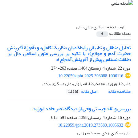
نویسنده =
عسکری یزدی، علی
تعداد مقالات:
6
تحلیل منطقی و تطبیقی رابطة میان «نظریة تکامل» و «آموزة آفرینش
حضرت آدم و حوا(ع)» با تکیه بر بررسی متون اسلامی دالّ بر
«خلقت نسناس پیش‌ از آفرینش آدم(ع)»
دوره 22، شماره 4، زمستان 1404، صفحه
263-274
10.22059/jpht.2025.393088.1006116
علیرضا نوروزی، محمدرضا ناصرلوئی، علی عسگری یزدی
مشاهده مقاله
اصل مقاله
1.16 M
بررسی و نقد چیستی وحی از دیدگاه نصر حامد ابوزید
دوره 16، شماره 4، زمستان 1398، صفحه
591-612
10.22059/jpht.2019.273580.1005632
علی عسکری یزدی، سعید میرزایی