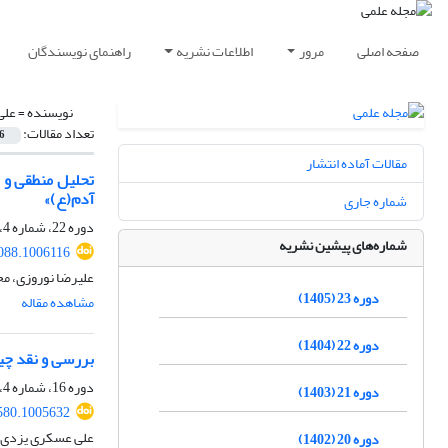
صفحه اصلی
مرور
اطلاعات نشریه
راهنمای نویسندگان
نویسنده =
علی
تعداد مقالات:
6
مقالات آماده انتشار
تحلیل منطقی و ت
آدم(ع)»
شماره جاری
دوره 22، شماره 4، زمستان 1404، صفحه
شماره‌های پیشین نشریه
088.1006116
علیرضا نوروزی، م
دوره 23 (1405)
مشاهده مقاله
دوره 22 (1404)
بررسی و نقد چی
دوره 16، شماره 4، زمستان 1398، صفحه
دوره 21 (1403)
580.1005632
علی عسکری یزدی، 
دوره 20 (1402)