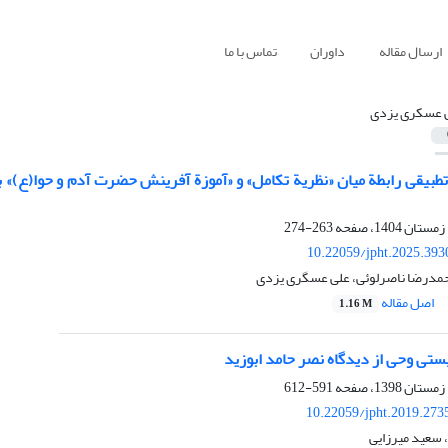
ارسال مقاله
داوران
تماس با ما
 عسکری یزدی
طبیقی رابطة میان «نظریة تکامل» و «آموزة آفرینش حضرت آدم و حوا(ع)» 
263-274
10.22059/jpht.2025.393
حمدرضا ناصرلوئی، علی عسگری یزدی
اصل مقاله
1.16 M
ستی وحی از دیدگاه نصر حامد ابوزید
591-612
10.22059/jpht.2019.273
سعید میرزایی