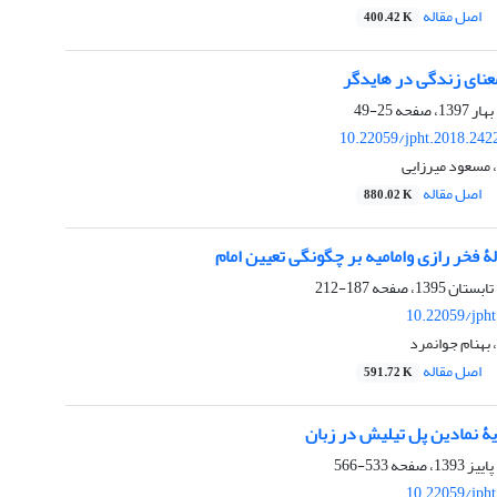
اصل مقاله
400.42 K
عنای زندگی در هایدگر
25-49
10.22059/jpht.2018.242
مسعود میرزایی
اصل مقاله
880.02 K
ۀ فخر رازی وامامیه بر چگونگی تعیین امام
187-212
10.22059/jph
بهنام جوانمرد
اصل مقاله
591.72 K
یۀ نمادین پل تیلیش در زبان
533-566
10.22059/jph