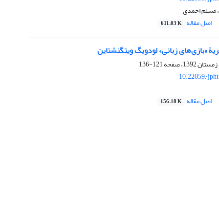
 مسلم احمدی
اصل مقاله
611.03 K
یة «بازی‌های زبانی» لودویگ ویتگنشتاین
121-136
10.22059/jph
اصل مقاله
156.18 K