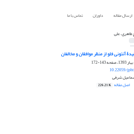
ارسال مقاله
داوران
تماس با ما
 طاهری، علی
ۀ آنتونی فلو از منظر موافقان و مخالفان
143-172
10.22059/jph
سماعیل شرفی
اصل مقاله
226.21 K