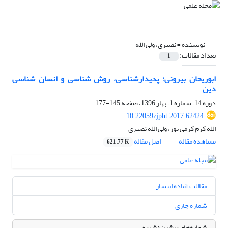
نویسنده =
نصیری، ولی الله
تعداد مقالات:
1
ابوریحان بیرونی: پدیدارشناسی، روش شناسی و انسان شناسی
دین
دوره 14، شماره 1، بهار 1396، صفحه
145-177
10.22059/jpht.2017.62424
الله کرم کرمی پور، ولی الله نصیری
مشاهده مقاله
اصل مقاله
621.77 K
مقالات آماده انتشار
شماره جاری
شماره‌های پیشین نشریه