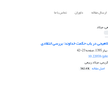
ارسال مقاله
داوران
تماس با ما
عی، میلاد
 لاهیجی در باب حکمت خداوند: بررسی انتقادی
23-42
10.22059/jph
یمی، میلاد ربیعی
اصل مقاله
562.4 K