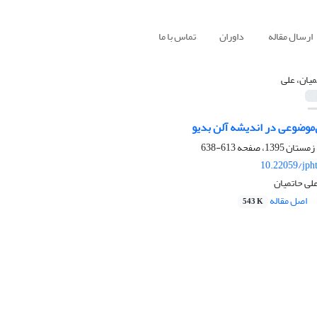
ارسال مقاله
داوران
تماس با ما
میان، علی
‌موضوعی در اندیشه آلن بدیو
613-638
10.22059/jph
لی حاتمیان
اصل مقاله
543 K