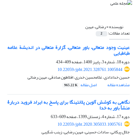
نویسنده =
رضائی، مهین
تعداد مقالات:
2
عینیت وجود متعالی، باور متعالی، گزارة متعالی در اندیشة علامه
طباطبایی
دوره 18، شماره 3، پاییز 1400، صفحه
409-434
10.22059/jpht.2021.328761.1005844
حسین خدادادی، غلامحسین خدری، افلاطون صادقی، مهین رضائی
مشاهده مقاله
اصل مقاله
965.22 K
نگاهی به کوشش آلوین پلانتینگا برای پاسخ به ایراد فروید دربارۀ
منشأ باور به خدا
دوره 17، شماره 4، زمستان 1399، صفحه
609-633
10.22059/jpht.2020.305033.1005761
جلال پیکانی، سادات حسینی، مهین رضایی، زینب شکیبی