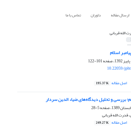
ارسال مقاله
داوران
تماس با ما
ت الله قربانی
امبر اسلام
101-122
10.22059/jph
اصل مقاله
195.37 K
؛ بررسی و تحلیل دیدگاه‌های ضیاء الدین سردار
5-28
 قدرت الله قربانی
اصل مقاله
249.27 K