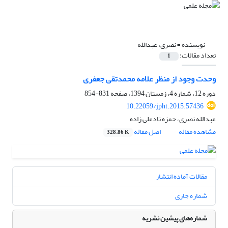
نویسنده =
نصری، عبدالله
تعداد مقالات:
1
وحدت وجود از منظر علامه محمدتقی جعفری
دوره 12، شماره 4، زمستان 1394، صفحه
831-854
10.22059/jpht.2015.57436
عبدالله نصری، حمزه نادعلی زاده
مشاهده مقاله
اصل مقاله
328.86 K
مقالات آماده انتشار
شماره جاری
شماره‌های پیشین نشریه