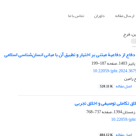
ارسال مقاله
داوران
تماس با ما
ین، فرح
دفاع از دفاعیة مبتنی بر اختیار و تطبیق آن با مبانی انسان‌شناسی اسلامی
187-199
10.22059/jpht.2024.367
ح رامین
اصل مقاله
520.11 K
اق تکاملی توصیفی و اخلاق تجربی
737-768
10.22059/jph
اصل مقاله
484.12 K