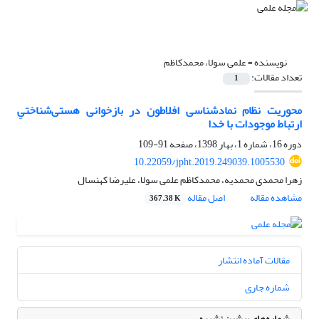
نویسنده =
علمی سولا، محمدکاظم
تعداد مقالات:
1
محوریت نظام نمادشناسی افلاطون در بازخوانی هستی‌شناختیِ
ارتباط موجودات با خدا
دوره 16، شماره 1، بهار 1398، صفحه
91-109
10.22059/jpht.2019.249039.1005530
زهرا محمدی محمدیه، محمدکاظم علمی سولا، علیرضا کهنسال
مشاهده مقاله
اصل مقاله
367.38 K
مقالات آماده انتشار
شماره جاری
شماره‌های پیشین نشریه