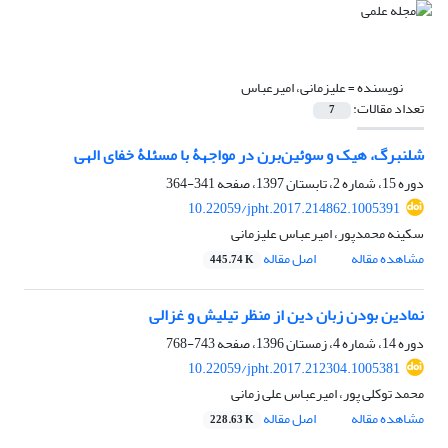
نویسنده =
علیزمانی، امیرعباس
تعداد مقالات:
7
شلنبرگ، هیک و سوئین‌برن در مواجهۀ با مسئلۀ خفای الهی
دوره 15، شماره 2، تابستان 1397، صفحه
341-364
10.22059/jpht.2017.214862.1005391
سکینه محمدپور، امیرعباس علیزمانی
مشاهده مقاله
اصل مقاله
445.74 K
نمادین بودن زبان دین از منظر تیلیش و غزالی
دوره 14، شماره 4، زمستان 1396، صفحه
743-768
10.22059/jpht.2017.212304.1005381
محمد توکلی پور، امیرعباس علی زمانی
مشاهده مقاله
اصل مقاله
228.63 K