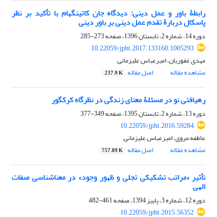
رابطۀ باور و عمل دینی: دیدگاه جان کاتینگهام با تأکید بر نظر
پاسکال دربارۀ تقدم عمل دینی بر باور دینی
دوره 14، شماره 2، تابستان 1396، صفحه
273-285
10.22059/jpht.2017.133160.1005293
مهدی غفوریان، امیرعباس علیزمانی
مشاهده مقاله
اصل مقاله
237.9 K
رهیافتی نو در مسئلۀ معنای زندگی در نظرگاه کرکگور
دوره 13، شماره 2، تابستان 1395، صفحه
349-377
10.22059/jpht.2016.59284
عاطفه مروی، امیرعباس علیزمانی
مشاهده مقاله
اصل مقاله
757.89 K
تأثیر «مراتب تشکیکی تجلی و ظهور وجود» در معناشناسی صفات
الهی
دوره 12، شماره 3، پاییز 1394، صفحه
461-482
10.22059/jpht.2015.56352