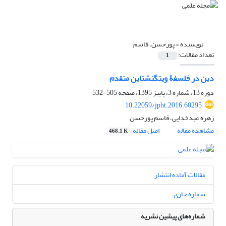
نویسنده =
پورحسن، قاسم
تعداد مقالات:
1
دین در فلسفۀ ویتگنشتاین متقدم
دوره 13، شماره 3، پاییز 1395، صفحه
505-532
10.22059/jpht.2016.60295
زهره عبدخدایی، قاسم پورحسن
مشاهده مقاله
اصل مقاله
468.1 K
مقالات آماده انتشار
شماره جاری
شماره‌های پیشین نشریه