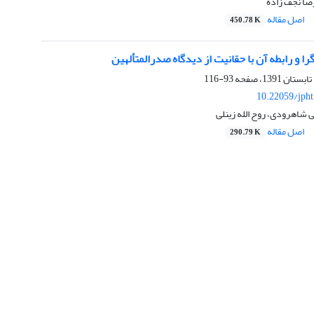
رضا نجف زاده
اصل مقاله
450.78 K
ا و رابطه آن با حقانیت از دیدگاه صدرالمتألهین
93-116
10.22059/jph
اهرودی، روح الله زینلی
اصل مقاله
290.79 K