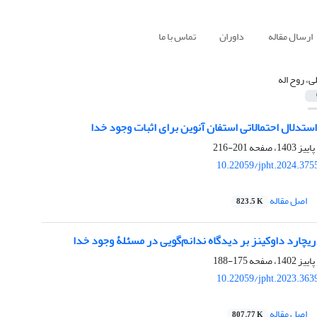
ارسال مقاله
داوران
تماس با ما
ی، روح اله
ستدلال احتمالاتی استفان آنوین برای اثبات وجود خدا
201-216
10.22059/jpht.2024.375
اصل مقاله
823.5 K
چارد داوکینز بر دیدگاه ندانم‌گویی در مسئلۀ وجود خدا
175-188
10.22059/jpht.2023.363
اصل مقاله
807.77 K