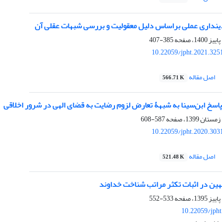
نداری عملی براساس دلیل معقولیت و بررسی شبهات عقلی آن
385-407
10.22059/jpht.2021.325
اصل مقاله
566.71 K
اسخ ابن‌سینا به شبهۀ تعارض لزوم رضایت به قضای الهی در شرور اخلاقی
587-608
10.22059/jpht.2020.303
اصل مقاله
521.48 K
هین در اثبات تکثر مراتب شناخت خداوند
533-552
10.22059/jph