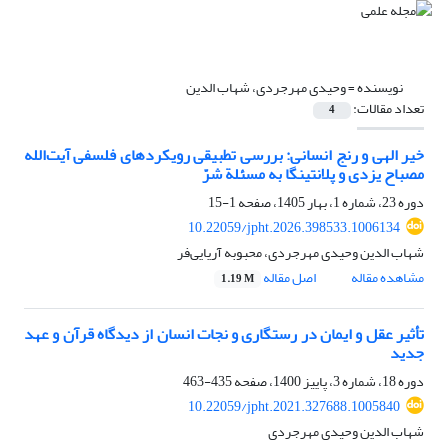
نویسنده =
وحیدی مهرجردی، شهاب الدین
تعداد مقالات:
4
خیر الهی و رنج انسانی: بررسی تطبیقی رویکردهای فلسفی آیت‌الله
مصباح یزدی و پلانتینگا به مسئلة شرّ
دوره 23، شماره 1، بهار 1405، صفحه
1-15
10.22059/jpht.2026.398533.1006134
شهاب الدین وحیدی مهرجردی، محبوبه آریایی‌فر
مشاهده مقاله
اصل مقاله
1.19 M
تأثیر عقل و ایمان در رستگاری و نجات انسان از دیدگاه قرآن و عهد
جدید
دوره 18، شماره 3، پاییز 1400، صفحه
435-463
10.22059/jpht.2021.327688.1005840
شهاب الدین وحیدی مهرجردی