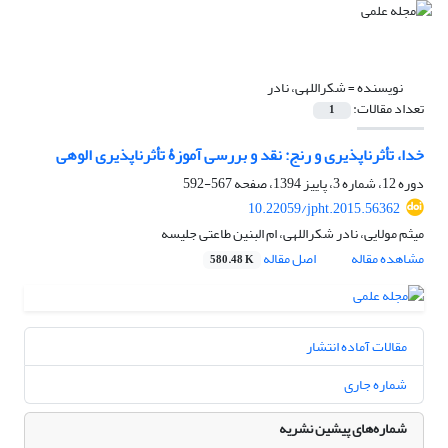
نویسنده =
شکراللهی، نادر
تعداد مقالات:
1
خدا، تأثرناپذیری و رنج: نقد و بررسی آموزۀ تأثرناپذیری الوهی
دوره 12، شماره 3، پاییز 1394، صفحه
567-592
10.22059/jpht.2015.56362
میثم مولایی، نادر شکراللهی، ام البنین طاعتی جلیسه
مشاهده مقاله
اصل مقاله
580.48 K
مقالات آماده انتشار
شماره جاری
شماره‌های پیشین نشریه