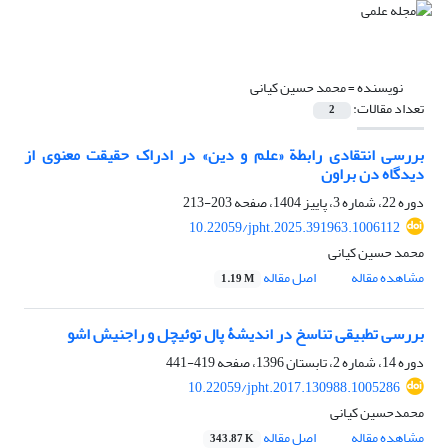
نویسنده =
محمد حسین کیانی
تعداد مقالات:
2
بررسی انتقادی رابطة «علم و دین» در ادراک حقیقت ‌معنوی از
دیدگاه دن براون
دوره 22، شماره 3، پاییز 1404، صفحه
203-213
10.22059/jpht.2025.391963.1006112
محمد حسین کیانی
مشاهده مقاله
اصل مقاله
1.19 M
بررسی تطبیقی تناسخ در اندیشۀ پال توئیچل و راجنیش اشو
دوره 14، شماره 2، تابستان 1396، صفحه
419-441
10.22059/jpht.2017.130988.1005286
محمدحسین کیانی
مشاهده مقاله
اصل مقاله
343.87 K