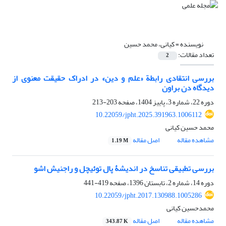
نویسنده =
کیانی، محمد حسین
تعداد مقالات:
2
بررسی انتقادی رابطة «علم و دین» در ادراک حقیقت ‌معنوی از
دیدگاه دن براون
دوره 22، شماره 3، پاییز 1404، صفحه
203-213
10.22059/jpht.2025.391963.1006112
محمد حسین کیانی
مشاهده مقاله
اصل مقاله
1.19 M
بررسی تطبیقی تناسخ در اندیشۀ پال توئیچل و راجنیش اشو
دوره 14، شماره 2، تابستان 1396، صفحه
419-441
10.22059/jpht.2017.130988.1005286
محمدحسین کیانی
مشاهده مقاله
اصل مقاله
343.87 K